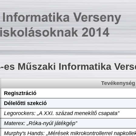
-es Műszaki Informatika Ver
Tevékenység
Regisztráció
Délelőtti szekció
Legorockers: „A XXI. század menekítő csapata”
Materex: „Róka-nyúl játékgép”
Murphy's Hands: „Mérések mikrokontrollerrel napkollek