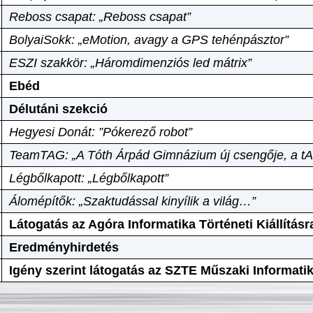
Reboss csapat: „Reboss csapat”
BolyaiSokk: „eMotion, avagy a GPS tehénpásztor”
ESZI szakkör: „Háromdimenziós led mátrix”
Ebéd
Délutáni szekció
Hegyesi Donát: ”Pókerező robot”
TeamTAG: „A Tóth Árpád Gimnázium új csengője, a tA
Légbőlkapott: „Légbőlkapott”
Álomépítők: „Szaktudással kinyílik a világ…”
Látogatás az Agóra Informatika Történeti Kiállításr
Eredményhirdetés
Igény szerint látogatás az SZTE Műszaki Informat