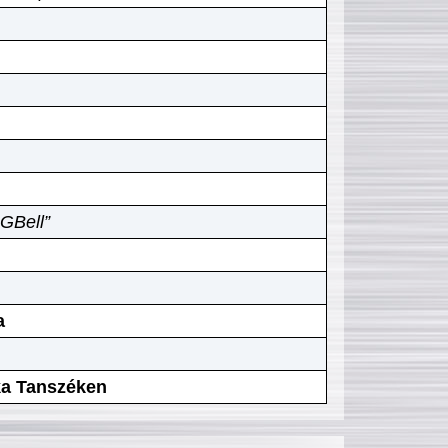
GBell”
a
ika Tanszéken