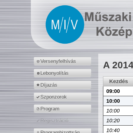
Versenyfelhívás
A 2014
Lebonyolítás
Kezdés
Díjazás
09:00
Szponzorok
10:00
Program
10:00
10:20
Regisztráció
10:40
Programbizottság