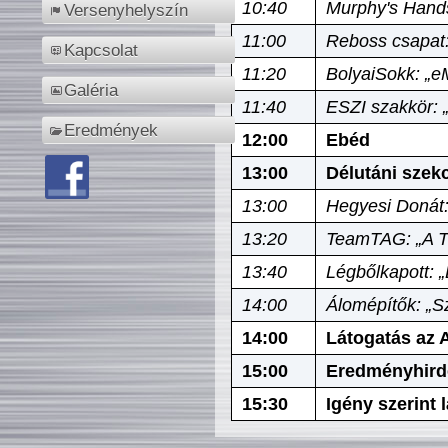
10:40
Murphy's Hands
Versenyhelyszín
11:00
Reboss csapat:
Kapcsolat
11:20
BolyaiSokk: „e
Galéria
11:40
ESZI szakkör: 
Eredmények
12:00
Ebéd
13:00
Délutáni szek
13:00
Hegyesi Donát:
13:20
TeamTAG: „A Tó
13:40
Légbőlkapott: 
14:00
Álomépítők: „Sz
14:00
Látogatás az A
15:00
Eredményhird
15:30
Igény szerint