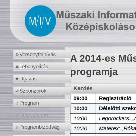
Versenyfelhívás
A 2014-es Műs
Lebonyolítás
programja
Díjazás
Kezdés
Szponzorok
09:00
Regisztráció
Program
10:00
Délelőtti szek
Regisztráció
10:00
Legorockers: „
Programbizottság
10:20
Materex: „Róka