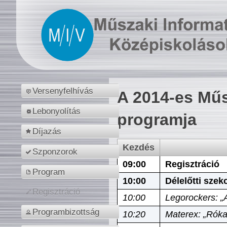
Versenyfelhívás
A 2014-es Műs
Lebonyolítás
programja
Díjazás
Kezdés
Szponzorok
09:00
Regisztráció
Program
10:00
Délelőtti szek
Regisztráció
10:00
Legorockers: „
Programbizottság
10:20
Materex: „Róka