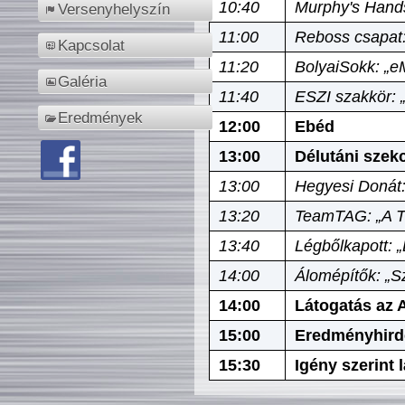
10:40
Murphy's Hands
Versenyhelyszín
11:00
Reboss csapat:
Kapcsolat
11:20
BolyaiSokk: „e
Galéria
11:40
ESZI szakkör: 
Eredmények
12:00
Ebéd
13:00
Délutáni szek
13:00
Hegyesi Donát:
13:20
TeamTAG: „A Tó
13:40
Légbőlkapott: 
14:00
Álomépítők: „Sz
14:00
Látogatás az A
15:00
Eredményhird
15:30
Igény szerint