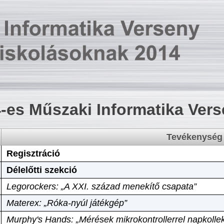
-es Műszaki Informatika Ver
Tevékenység
Regisztráció
Délelőtti szekció
Legorockers: „A XXI. század menekítő csapata”
Materex: „Róka-nyúl játékgép”
Murphy's Hands: „Mérések mikrokontrollerrel napkollek