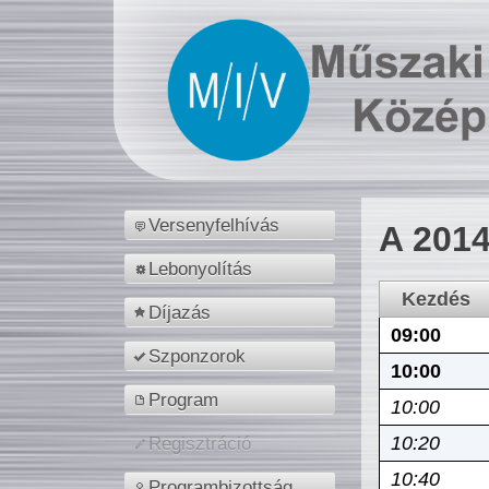
Versenyfelhívás
A 2014
Lebonyolítás
Kezdés
Díjazás
09:00
Szponzorok
10:00
Program
10:00
10:20
Regisztráció
10:40
Programbizottság