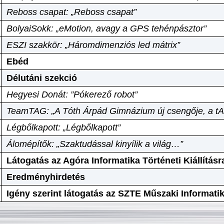
Reboss csapat: „Reboss csapat”
BolyaiSokk: „eMotion, avagy a GPS tehénpásztor”
ESZI szakkör: „Háromdimenziós led mátrix”
Ebéd
Délutáni szekció
Hegyesi Donát: ”Pókerező robot”
TeamTAG: „A Tóth Árpád Gimnázium új csengője, a tA
Légbőlkapott: „Légbőlkapott”
Álomépítők: „Szaktudással kinyílik a világ…”
Látogatás az Agóra Informatika Történeti Kiállításr
Eredményhirdetés
Igény szerint látogatás az SZTE Műszaki Informat