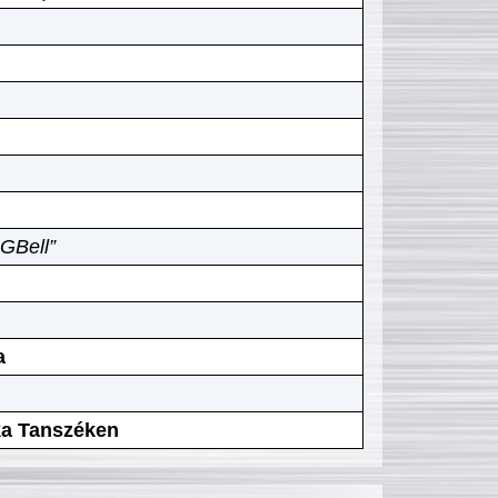
GBell”
a
ika Tanszéken