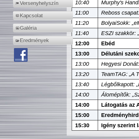
10:40
Murphy's Hands
Versenyhelyszín
11:00
Reboss csapat:
Kapcsolat
11:20
BolyaiSokk: „e
Galéria
11:40
ESZI szakkör: 
Eredmények
12:00
Ebéd
13:00
Délutáni szek
13:00
Hegyesi Donát:
13:20
TeamTAG: „A Tó
13:40
Légbőlkapott: 
14:00
Álomépítők: „Sz
14:00
Látogatás az A
15:00
Eredményhird
15:30
Igény szerint