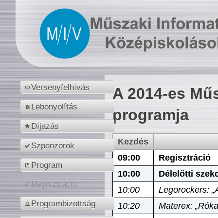
Versenyfelhívás
A 2014-es Műs
Lebonyolítás
programja
Díjazás
Kezdés
Szponzorok
09:00
Regisztráció
Program
10:00
Délelőtti szek
Regisztráció
10:00
Legorockers: „
Programbizottság
10:20
Materex: „Róka