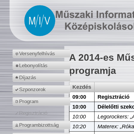
Versenyfelhívás
A 2014-es Műs
Lebonyolítás
programja
Díjazás
Kezdés
Szponzorok
09:00
Regisztráció
Program
10:00
Délelőtti szek
Regisztráció
10:00
Legorockers: „
Programbizottság
10:20
Materex: „Róka