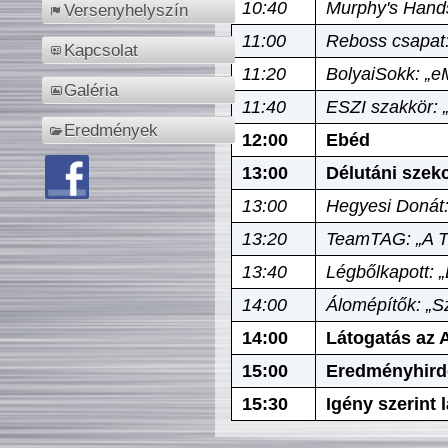
10:40
Murphy's Hands
Versenyhelyszín
11:00
Reboss csapat:
Kapcsolat
11:20
BolyaiSokk: „e
Galéria
11:40
ESZI szakkör: 
Eredmények
12:00
Ebéd
13:00
Délutáni szek
13:00
Hegyesi Donát:
13:20
TeamTAG: „A Tó
13:40
Légbőlkapott: 
14:00
Álomépítők: „Sz
14:00
Látogatás az A
15:00
Eredményhird
15:30
Igény szerint