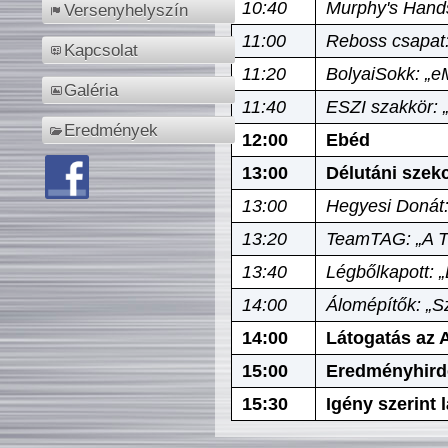
10:40
Murphy's Hands
Versenyhelyszín
11:00
Reboss csapat:
Kapcsolat
11:20
BolyaiSokk: „e
Galéria
11:40
ESZI szakkör: 
Eredmények
12:00
Ebéd
13:00
Délutáni szek
13:00
Hegyesi Donát:
13:20
TeamTAG: „A Tó
13:40
Légbőlkapott: 
14:00
Álomépítők: „Sz
14:00
Látogatás az A
15:00
Eredményhird
15:30
Igény szerint