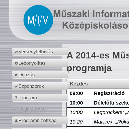
Versenyfelhívás
A 2014-es Műs
Lebonyolítás
programja
Díjazás
Kezdés
Szponzorok
09:00
Regisztráció
Program
10:00
Délelőtti szek
Regisztráció
10:00
Legorockers: „
Programbizottság
10:20
Materex: „Róka