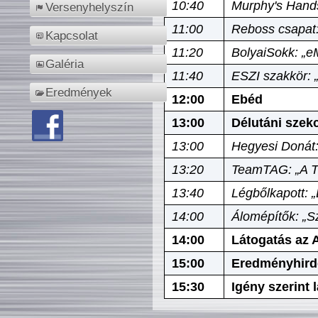
10:40
Murphy's Hands
Versenyhelyszín
11:00
Reboss csapat:
Kapcsolat
11:20
BolyaiSokk: „e
Galéria
11:40
ESZI szakkör: 
Eredmények
12:00
Ebéd
13:00
Délutáni szek
13:00
Hegyesi Donát:
13:20
TeamTAG: „A Tó
13:40
Légbőlkapott: 
14:00
Álomépítők: „Sz
14:00
Látogatás az A
15:00
Eredményhird
15:30
Igény szerint