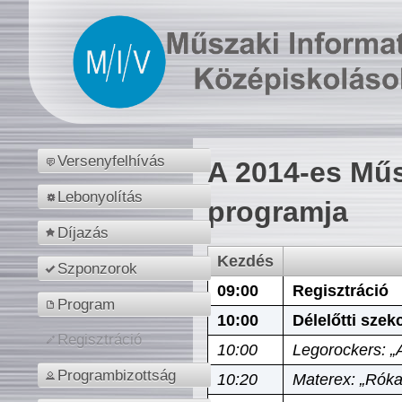
Versenyfelhívás
A 2014-es Műs
Lebonyolítás
programja
Díjazás
Kezdés
Szponzorok
09:00
Regisztráció
Program
10:00
Délelőtti szek
Regisztráció
10:00
Legorockers: „
Programbizottság
10:20
Materex: „Róka