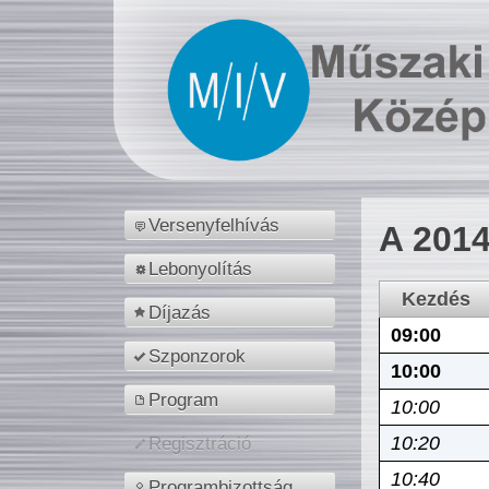
Versenyfelhívás
A 2014
Lebonyolítás
Kezdés
Díjazás
09:00
Szponzorok
10:00
Program
10:00
10:20
Regisztráció
10:40
Programbizottság