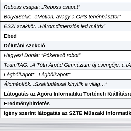
Reboss csapat: „Reboss csapat”
BolyaiSokk: „eMotion, avagy a GPS tehénpásztor”
ESZI szakkör: „Háromdimenziós led mátrix”
Ebéd
Délutáni szekció
Hegyesi Donát: ”Pókerező robot”
TeamTAG: „A Tóth Árpád Gimnázium új csengője, a tA
Légbőlkapott: „Légbőlkapott”
Álomépítők: „Szaktudással kinyílik a világ…”
Látogatás az Agóra Informatika Történeti Kiállításr
Eredményhirdetés
Igény szerint látogatás az SZTE Műszaki Informat