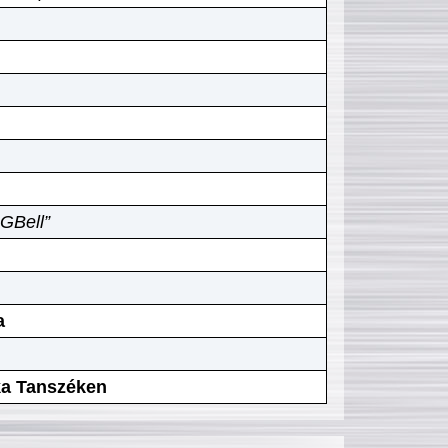
GBell”
a
ika Tanszéken