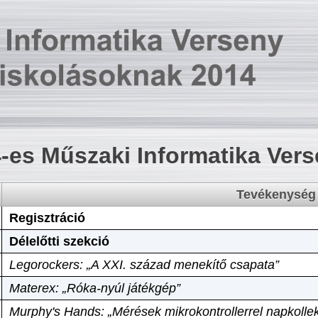
-es Műszaki Informatika Ver
Tevékenység
Regisztráció
Délelőtti szekció
Legorockers: „A XXI. század menekítő csapata”
Materex: „Róka-nyúl játékgép”
Murphy's Hands: „Mérések mikrokontrollerrel napkollek