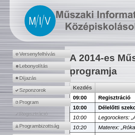
Versenyfelhívás
A 2014-es Műs
Lebonyolítás
programja
Díjazás
Kezdés
Szponzorok
09:00
Regisztráció
Program
10:00
Délelőtti szek
Regisztráció
10:00
Legorockers: „
Programbizottság
10:20
Materex: „Róka