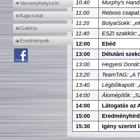
10:40
Murphy's Hands
Versenyhelyszín
11:00
Reboss csapat:
Kapcsolat
11:20
BolyaiSokk: „e
Galéria
11:40
ESZI szakkör: 
Eredmények
12:00
Ebéd
13:00
Délutáni szek
13:00
Hegyesi Donát:
13:20
TeamTAG: „A Tó
13:40
Légbőlkapott: 
14:00
Álomépítők: „Sz
14:00
Látogatás az A
15:00
Eredményhird
15:30
Igény szerint