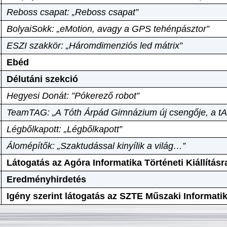
Reboss csapat: „Reboss csapat”
BolyaiSokk: „eMotion, avagy a GPS tehénpásztor”
ESZI szakkör: „Háromdimenziós led mátrix”
Ebéd
Délutáni szekció
Hegyesi Donát: ”Pókerező robot”
TeamTAG: „A Tóth Árpád Gimnázium új csengője, a tA
Légbőlkapott: „Légbőlkapott”
Álomépítők: „Szaktudással kinyílik a világ…”
Látogatás az Agóra Informatika Történeti Kiállításr
Eredményhirdetés
Igény szerint látogatás az SZTE Műszaki Informat