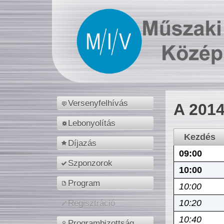
Versenyfelhívás
A 2014
Lebonyolítás
Kezdés
Díjazás
09:00
Szponzorok
10:00
Program
10:00
10:20
Regisztráció
10:40
Programbizottság