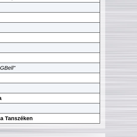
GBell”
a
ika Tanszéken