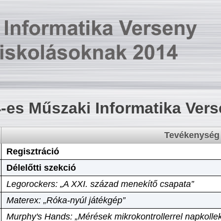
-es Műszaki Informatika Ver
Tevékenység
Regisztráció
Délelőtti szekció
Legorockers: „A XXI. század menekítő csapata”
Materex: „Róka-nyúl játékgép”
Murphy's Hands: „Mérések mikrokontrollerrel napkollek