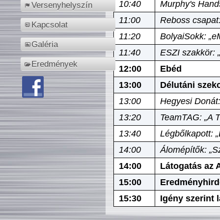
10:40
Murphy's Hands
Versenyhelyszín
11:00
Reboss csapat:
Kapcsolat
11:20
BolyaiSokk: „e
Galéria
11:40
ESZI szakkör: 
Eredmények
12:00
Ebéd
13:00
Délutáni szek
13:00
Hegyesi Donát:
13:20
TeamTAG: „A Tó
13:40
Légbőlkapott: 
14:00
Álomépítők: „Sz
14:00
Látogatás az A
15:00
Eredményhird
15:30
Igény szerint