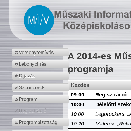
Versenyfelhívás
A 2014-es Műs
Lebonyolítás
programja
Díjazás
Kezdés
Szponzorok
09:00
Regisztráció
Program
10:00
Délelőtti szek
Regisztráció
10:00
Legorockers: „
Programbizottság
10:20
Materex: „Róka