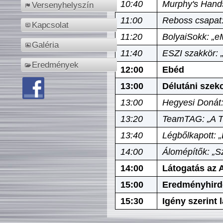
10:40
Murphy's Hands
Versenyhelyszín
11:00
Reboss csapat:
Kapcsolat
11:20
BolyaiSokk: „e
Galéria
11:40
ESZI szakkör: 
Eredmények
12:00
Ebéd
13:00
Délutáni szek
13:00
Hegyesi Donát:
13:20
TeamTAG: „A Tó
13:40
Légbőlkapott: 
14:00
Álomépítők: „Sz
14:00
Látogatás az A
15:00
Eredményhird
15:30
Igény szerint