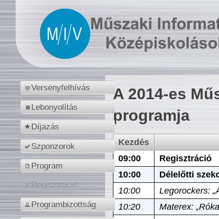
Versenyfelhívás
A 2014-es Műs
Lebonyolítás
programja
Díjazás
Kezdés
Szponzorok
09:00
Regisztráció
Program
10:00
Délelőtti szek
Regisztráció
10:00
Legorockers: „
Programbizottság
10:20
Materex: „Róka