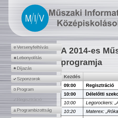
Versenyfelhívás
A 2014-es Műs
Lebonyolítás
programja
Díjazás
Kezdés
Szponzorok
09:00
Regisztráció
Program
10:00
Délelőtti szek
Regisztráció
10:00
Legorockers: „
Programbizottság
10:20
Materex: „Róka