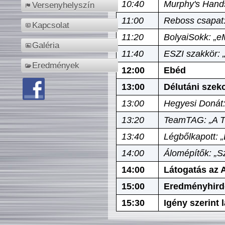
10:40
Murphy's Hands
Versenyhelyszín
11:00
Reboss csapat:
Kapcsolat
11:20
BolyaiSokk: „e
Galéria
11:40
ESZI szakkör: 
Eredmények
12:00
Ebéd
13:00
Délutáni szek
13:00
Hegyesi Donát:
13:20
TeamTAG: „A Tó
13:40
Légbőlkapott: 
14:00
Álomépítők: „Sz
14:00
Látogatás az A
15:00
Eredményhird
15:30
Igény szerint