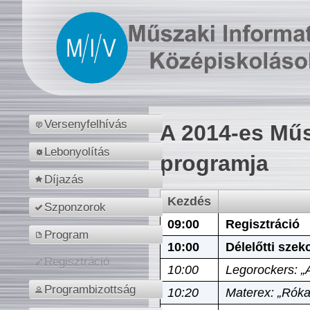
Versenyfelhívás
A 2014-es Műs
Lebonyolítás
programja
Díjazás
Kezdés
Szponzorok
09:00
Regisztráció
Program
10:00
Délelőtti szek
Regisztráció
10:00
Legorockers: „
Programbizottság
10:20
Materex: „Róka