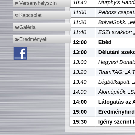
10:40
Murphy's Hands
Versenyhelyszín
11:00
Reboss csapat:
Kapcsolat
11:20
BolyaiSokk: „e
Galéria
11:40
ESZI szakkör: 
Eredmények
12:00
Ebéd
13:00
Délutáni szek
13:00
Hegyesi Donát:
13:20
TeamTAG: „A Tó
13:40
Légbőlkapott: 
14:00
Álomépítők: „Sz
14:00
Látogatás az A
15:00
Eredményhird
15:30
Igény szerint