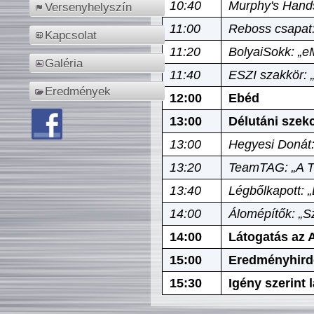
10:40
Murphy's Hands
Versenyhelyszín
11:00
Reboss csapat:
Kapcsolat
11:20
BolyaiSokk: „e
Galéria
11:40
ESZI szakkör: 
Eredmények
12:00
Ebéd
13:00
Délutáni szek
13:00
Hegyesi Donát:
13:20
TeamTAG: „A Tó
13:40
Légbőlkapott: 
14:00
Álomépítők: „Sz
14:00
Látogatás az A
15:00
Eredményhird
15:30
Igény szerint