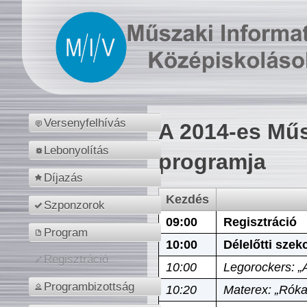
Versenyfelhívás
A 2014-es Műs
Lebonyolítás
programja
Díjazás
Kezdés
Szponzorok
09:00
Regisztráció
Program
10:00
Délelőtti szek
Regisztráció
10:00
Legorockers: „
Programbizottság
10:20
Materex: „Róka