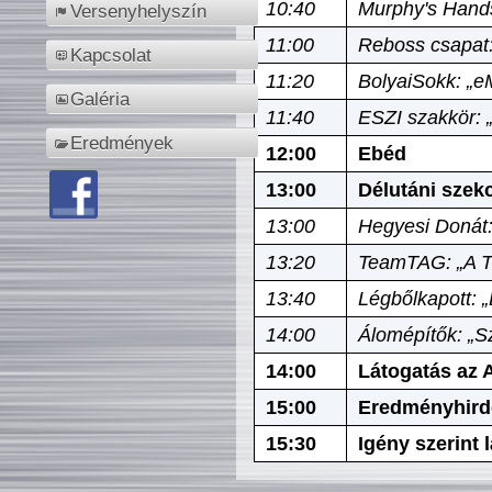
10:40
Murphy's Hands
Versenyhelyszín
11:00
Reboss csapat:
Kapcsolat
11:20
BolyaiSokk: „e
Galéria
11:40
ESZI szakkör: 
Eredmények
12:00
Ebéd
13:00
Délutáni szek
13:00
Hegyesi Donát:
13:20
TeamTAG: „A Tó
13:40
Légbőlkapott: 
14:00
Álomépítők: „Sz
14:00
Látogatás az A
15:00
Eredményhird
15:30
Igény szerint