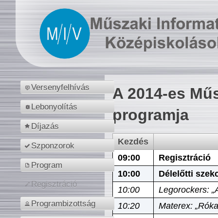
Versenyfelhívás
A 2014-es Műs
Lebonyolítás
programja
Díjazás
Kezdés
Szponzorok
09:00
Regisztráció
Program
10:00
Délelőtti szek
Regisztráció
10:00
Legorockers: „
Programbizottság
10:20
Materex: „Róka