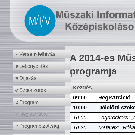
Versenyfelhívás
A 2014-es Műs
Lebonyolítás
programja
Díjazás
Kezdés
Szponzorok
09:00
Regisztráció
Program
10:00
Délelőtti szek
Regisztráció
10:00
Legorockers: „
Programbizottság
10:20
Materex: „Róka