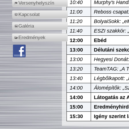
10:40
Murphy's Hands
Versenyhelyszín
11:00
Reboss csapat:
Kapcsolat
11:20
BolyaiSokk: „e
Galéria
11:40
ESZI szakkör: 
Eredmények
12:00
Ebéd
13:00
Délutáni szek
13:00
Hegyesi Donát:
13:20
TeamTAG: „A Tó
13:40
Légbőlkapott: 
14:00
Álomépítők: „Sz
14:00
Látogatás az A
15:00
Eredményhird
15:30
Igény szerint