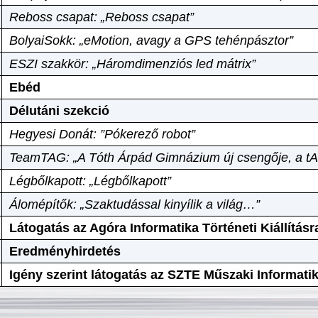
Reboss csapat: „Reboss csapat”
BolyaiSokk: „eMotion, avagy a GPS tehénpásztor”
ESZI szakkör: „Háromdimenziós led mátrix”
Ebéd
Délutáni szekció
Hegyesi Donát: ”Pókerező robot”
TeamTAG: „A Tóth Árpád Gimnázium új csengője, a tA
Légbőlkapott: „Légbőlkapott”
Álomépítők: „Szaktudással kinyílik a világ…”
Látogatás az Agóra Informatika Történeti Kiállításr
Eredményhirdetés
Igény szerint látogatás az SZTE Műszaki Informat