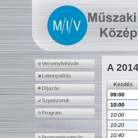
Versenyfelhívás
A 2014
Lebonyolítás
Kezdés
Díjazás
09:00
Szponzorok
10:00
Program
10:00
10:20
Regisztráció
10:40
Programbizottság