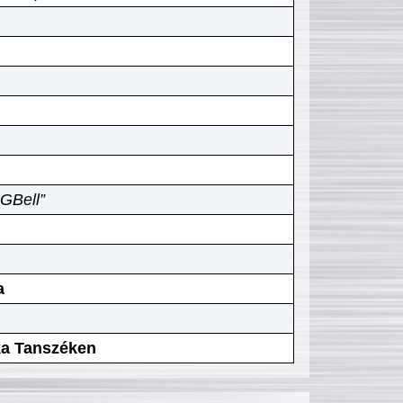
GBell”
a
ika Tanszéken