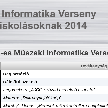
-es Műszaki Informatika Ver
Tevékenység
Regisztráció
Délelőtti szekció
Legorockers: „A XXI. század menekítő csapata”
Materex: „Róka-nyúl játékgép”
Murphy's Hands: „Mérések mikrokontrollerrel napkollek