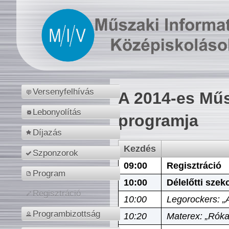
Versenyfelhívás
A 2014-es Műs
Lebonyolítás
programja
Díjazás
Kezdés
Szponzorok
09:00
Regisztráció
Program
10:00
Délelőtti szek
Regisztráció
10:00
Legorockers: „
Programbizottság
10:20
Materex: „Róka