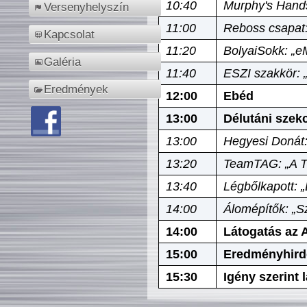
10:40
Murphy's Hands
Versenyhelyszín
11:00
Reboss csapat:
Kapcsolat
11:20
BolyaiSokk: „e
Galéria
11:40
ESZI szakkör: 
Eredmények
12:00
Ebéd
13:00
Délutáni szek
13:00
Hegyesi Donát:
13:20
TeamTAG: „A Tó
13:40
Légbőlkapott: 
14:00
Álomépítők: „Sz
14:00
Látogatás az A
15:00
Eredményhird
15:30
Igény szerint