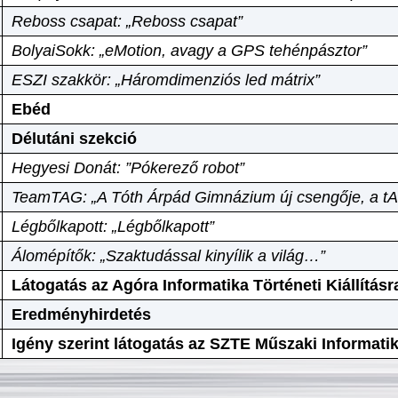
Reboss csapat: „Reboss csapat”
BolyaiSokk: „eMotion, avagy a GPS tehénpásztor”
ESZI szakkör: „Háromdimenziós led mátrix”
Ebéd
Délutáni szekció
Hegyesi Donát: ”Pókerező robot”
TeamTAG: „A Tóth Árpád Gimnázium új csengője, a tA
Légbőlkapott: „Légbőlkapott”
Álomépítők: „Szaktudással kinyílik a világ…”
Látogatás az Agóra Informatika Történeti Kiállításr
Eredményhirdetés
Igény szerint látogatás az SZTE Műszaki Informat