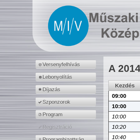
Versenyfelhívás
A 2014
Lebonyolítás
Kezdés
Díjazás
09:00
Szponzorok
10:00
Program
10:00
10:20
Regisztráció
10:40
Programbizottság