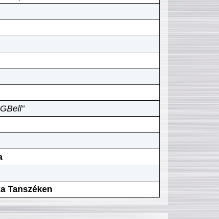
GBell”
a
ika Tanszéken