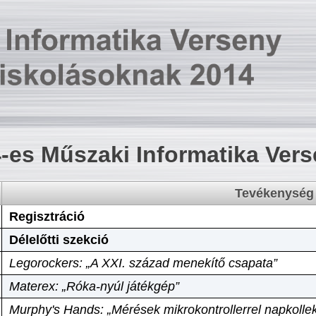
-es Műszaki Informatika Ver
Tevékenység
Regisztráció
Délelőtti szekció
Legorockers: „A XXI. század menekítő csapata”
Materex: „Róka-nyúl játékgép”
Murphy's Hands: „Mérések mikrokontrollerrel napkollek