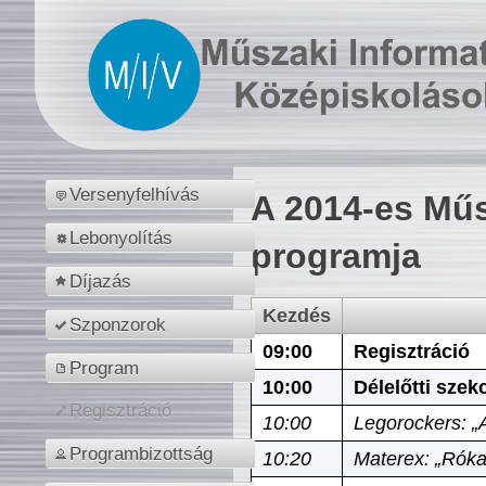
Versenyfelhívás
A 2014-es Műs
Lebonyolítás
programja
Díjazás
Kezdés
Szponzorok
09:00
Regisztráció
Program
10:00
Délelőtti szek
Regisztráció
10:00
Legorockers: „
Programbizottság
10:20
Materex: „Róka