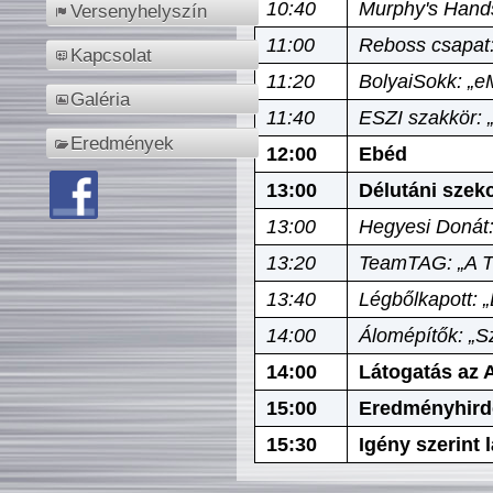
10:40
Murphy's Hands
Versenyhelyszín
11:00
Reboss csapat:
Kapcsolat
11:20
BolyaiSokk: „e
Galéria
11:40
ESZI szakkör: 
Eredmények
12:00
Ebéd
13:00
Délutáni szek
13:00
Hegyesi Donát:
13:20
TeamTAG: „A Tó
13:40
Légbőlkapott: 
14:00
Álomépítők: „Sz
14:00
Látogatás az A
15:00
Eredményhird
15:30
Igény szerint