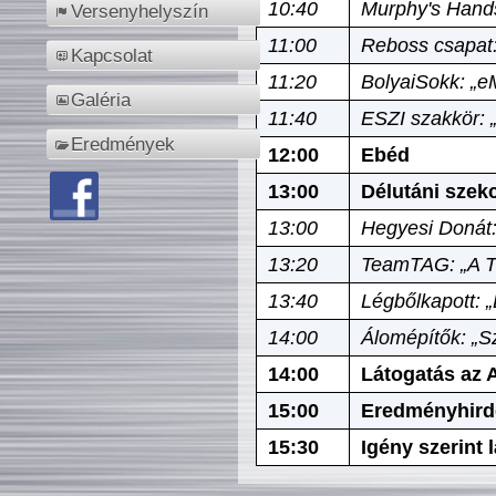
10:40
Murphy's Hands
Versenyhelyszín
11:00
Reboss csapat:
Kapcsolat
11:20
BolyaiSokk: „e
Galéria
11:40
ESZI szakkör: 
Eredmények
12:00
Ebéd
13:00
Délutáni szek
13:00
Hegyesi Donát:
13:20
TeamTAG: „A Tó
13:40
Légbőlkapott: 
14:00
Álomépítők: „Sz
14:00
Látogatás az A
15:00
Eredményhird
15:30
Igény szerint