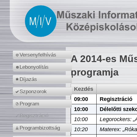
Versenyfelhívás
A 2014-es Műs
Lebonyolítás
programja
Díjazás
Kezdés
Szponzorok
09:00
Regisztráció
Program
10:00
Délelőtti szek
Regisztráció
10:00
Legorockers: „
Programbizottság
10:20
Materex: „Róka