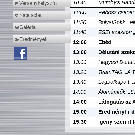
10:40
Murphy's Hands
Versenyhelyszín
11:00
Reboss csapat:
Kapcsolat
11:20
BolyaiSokk: „e
Galéria
11:40
ESZI szakkör: 
Eredmények
12:00
Ebéd
13:00
Délutáni szek
13:00
Hegyesi Donát:
13:20
TeamTAG: „A Tó
13:40
Légbőlkapott: 
14:00
Álomépítők: „Sz
14:00
Látogatás az A
15:00
Eredményhird
15:30
Igény szerint