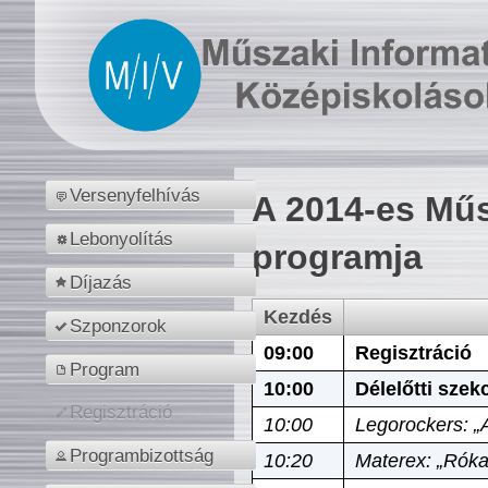
Versenyfelhívás
A 2014-es Műs
Lebonyolítás
programja
Díjazás
Kezdés
Szponzorok
09:00
Regisztráció
Program
10:00
Délelőtti szek
Regisztráció
10:00
Legorockers: „
Programbizottság
10:20
Materex: „Róka