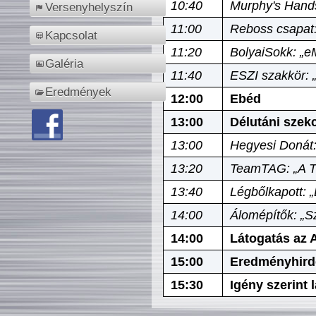
10:40
Murphy's Hands
Versenyhelyszín
11:00
Reboss csapat:
Kapcsolat
11:20
BolyaiSokk: „e
Galéria
11:40
ESZI szakkör: 
Eredmények
12:00
Ebéd
13:00
Délutáni szek
13:00
Hegyesi Donát:
13:20
TeamTAG: „A Tó
13:40
Légbőlkapott: 
14:00
Álomépítők: „Sz
14:00
Látogatás az A
15:00
Eredményhird
15:30
Igény szerint