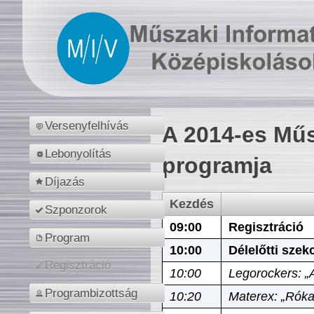
Versenyfelhívás
A 2014-es Műs
Lebonyolítás
programja
Díjazás
Kezdés
Szponzorok
09:00
Regisztráció
Program
10:00
Délelőtti szek
Regisztráció
10:00
Legorockers: „
Programbizottság
10:20
Materex: „Róka