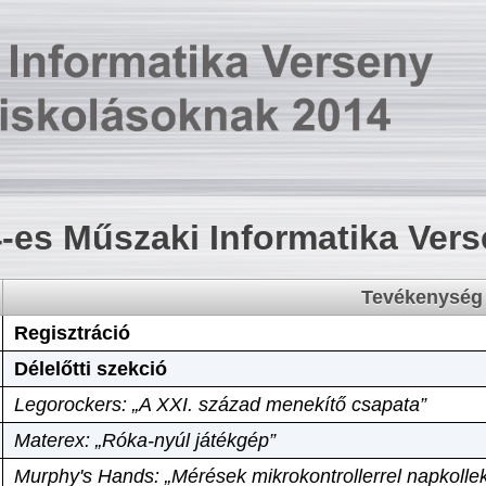
-es Műszaki Informatika Ver
Tevékenység
Regisztráció
Délelőtti szekció
Legorockers: „A XXI. század menekítő csapata”
Materex: „Róka-nyúl játékgép”
Murphy's Hands: „Mérések mikrokontrollerrel napkollek