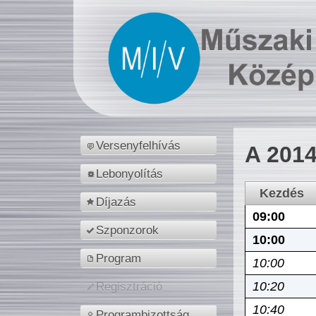
Versenyfelhívás
A 2014
Lebonyolítás
Kezdés
Díjazás
09:00
Szponzorok
10:00
Program
10:00
10:20
Regisztráció
10:40
Programbizottság