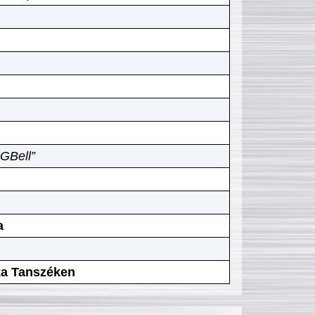
GBell”
a
ika Tanszéken