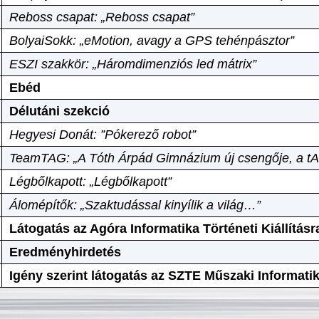
Reboss csapat: „Reboss csapat”
BolyaiSokk: „eMotion, avagy a GPS tehénpásztor”
ESZI szakkör: „Háromdimenziós led mátrix”
Ebéd
Délutáni szekció
Hegyesi Donát: ”Pókerező robot”
TeamTAG: „A Tóth Árpád Gimnázium új csengője, a tA
Légbőlkapott: „Légbőlkapott”
Álomépítők: „Szaktudással kinyílik a világ…”
Látogatás az Agóra Informatika Történeti Kiállításr
Eredményhirdetés
Igény szerint látogatás az SZTE Műszaki Informat