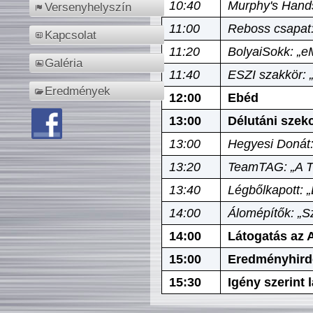
10:40
Murphy's Hands
Versenyhelyszín
11:00
Reboss csapat:
Kapcsolat
11:20
BolyaiSokk: „e
Galéria
11:40
ESZI szakkör: 
Eredmények
12:00
Ebéd
13:00
Délutáni szek
13:00
Hegyesi Donát:
13:20
TeamTAG: „A Tó
13:40
Légbőlkapott: 
14:00
Álomépítők: „Sz
14:00
Látogatás az A
15:00
Eredményhird
15:30
Igény szerint