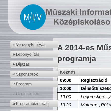
Versenyfelhívás
A 2014-es Műs
Lebonyolítás
programja
Díjazás
Kezdés
Szponzorok
09:00
Regisztráció
Program
10:00
Délelőtti szek
Regisztráció
10:00
Legorockers: „
Programbizottság
10:20
Materex: „Róka