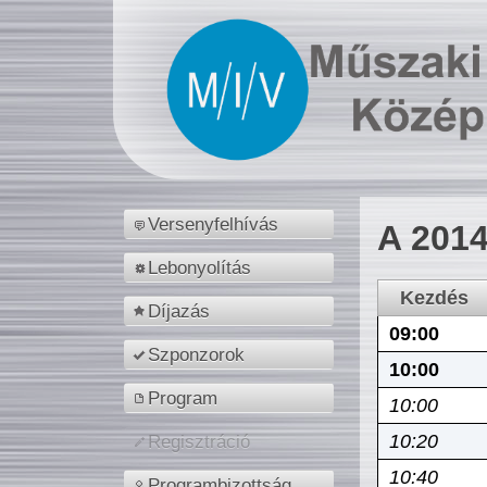
Versenyfelhívás
A 2014
Lebonyolítás
Kezdés
Díjazás
09:00
Szponzorok
10:00
Program
10:00
10:20
Regisztráció
10:40
Programbizottság