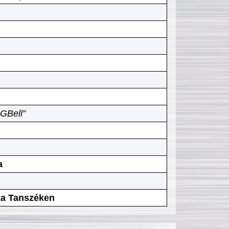
GBell”
a
ika Tanszéken