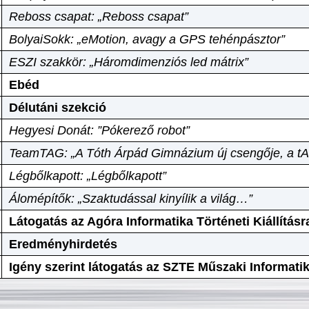
Reboss csapat: „Reboss csapat”
BolyaiSokk: „eMotion, avagy a GPS tehénpásztor”
ESZI szakkör: „Háromdimenziós led mátrix”
Ebéd
Délutáni szekció
Hegyesi Donát: ”Pókerező robot”
TeamTAG: „A Tóth Árpád Gimnázium új csengője, a tA
Légbőlkapott: „Légbőlkapott”
Álomépítők: „Szaktudással kinyílik a világ…”
Látogatás az Agóra Informatika Történeti Kiállításr
Eredményhirdetés
Igény szerint látogatás az SZTE Műszaki Informat