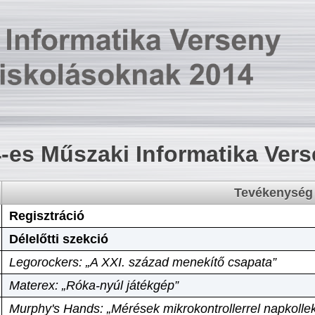
-es Műszaki Informatika Ver
Tevékenység
Regisztráció
Délelőtti szekció
Legorockers: „A XXI. század menekítő csapata”
Materex: „Róka-nyúl játékgép”
Murphy's Hands: „Mérések mikrokontrollerrel napkollek