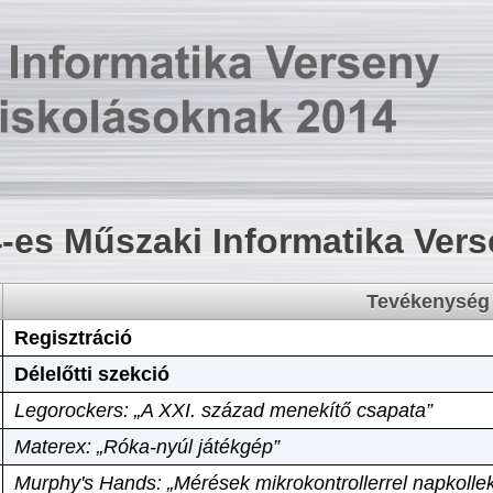
-es Műszaki Informatika Ver
Tevékenység
Regisztráció
Délelőtti szekció
Legorockers: „A XXI. század menekítő csapata”
Materex: „Róka-nyúl játékgép”
Murphy's Hands: „Mérések mikrokontrollerrel napkollek