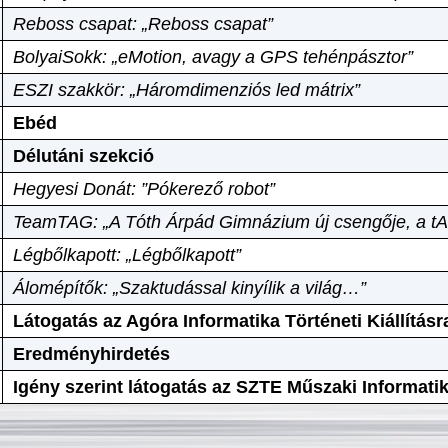
Reboss csapat: „Reboss csapat”
BolyaiSokk: „eMotion, avagy a GPS tehénpásztor”
ESZI szakkör: „Háromdimenziós led mátrix”
Ebéd
Délutáni szekció
Hegyesi Donát: ”Pókerező robot”
TeamTAG: „A Tóth Árpád Gimnázium új csengője, a tA
Légbőlkapott: „Légbőlkapott”
Álomépítők: „Szaktudással kinyílik a világ…”
Látogatás az Agóra Informatika Történeti Kiállításr
Eredményhirdetés
Igény szerint látogatás az SZTE Műszaki Informat