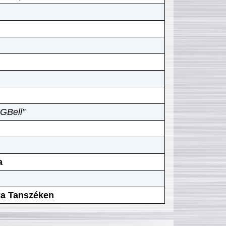
GBell”
a
ika Tanszéken