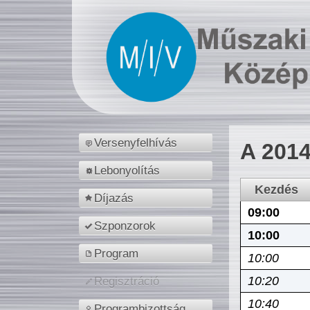
Versenyfelhívás
A 2014
Lebonyolítás
Kezdés
Díjazás
09:00
Szponzorok
10:00
Program
10:00
10:20
Regisztráció
10:40
Programbizottság