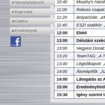
10:40
Murphy's Hands
Versenyhelyszín
11:00
Reboss csapat:
Kapcsolat
11:20
BolyaiSokk: „e
Galéria
11:40
ESZI szakkör: 
Eredmények
12:00
Ebéd
13:00
Délutáni szek
13:00
Hegyesi Donát:
13:20
TeamTAG: „A Tó
13:40
Légbőlkapott: 
14:00
Álomépítők: „Sz
14:00
Látogatás az A
15:00
Eredményhird
15:30
Igény szerint