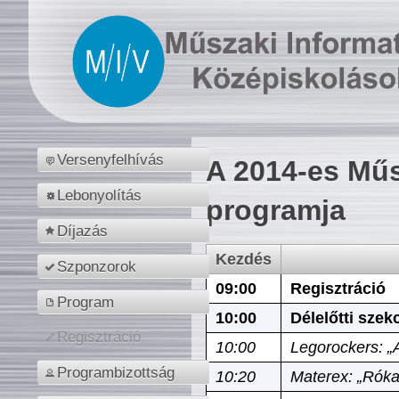
Versenyfelhívás
A 2014-es Műs
Lebonyolítás
programja
Díjazás
Kezdés
Szponzorok
09:00
Regisztráció
Program
10:00
Délelőtti szek
Regisztráció
10:00
Legorockers: „
Programbizottság
10:20
Materex: „Róka