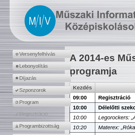
Versenyfelhívás
A 2014-es Műs
Lebonyolítás
programja
Díjazás
Kezdés
Szponzorok
09:00
Regisztráció
Program
10:00
Délelőtti szek
Regisztráció
10:00
Legorockers: „
Programbizottság
10:20
Materex: „Róka