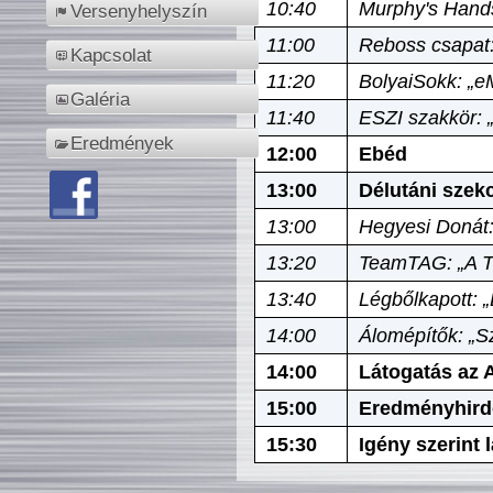
10:40
Murphy's Hands
Versenyhelyszín
11:00
Reboss csapat:
Kapcsolat
11:20
BolyaiSokk: „e
Galéria
11:40
ESZI szakkör: 
Eredmények
12:00
Ebéd
13:00
Délutáni szek
13:00
Hegyesi Donát:
13:20
TeamTAG: „A Tó
13:40
Légbőlkapott: 
14:00
Álomépítők: „Sz
14:00
Látogatás az A
15:00
Eredményhird
15:30
Igény szerint