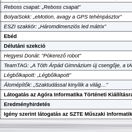
Reboss csapat: „Reboss csapat”
BolyaiSokk: „eMotion, avagy a GPS tehénpásztor”
ESZI szakkör: „Háromdimenziós led mátrix”
Ebéd
Délutáni szekció
Hegyesi Donát: ”Pókerező robot”
TeamTAG: „A Tóth Árpád Gimnázium új csengője, a tA
Légbőlkapott: „Légbőlkapott”
Álomépítők: „Szaktudással kinyílik a világ…”
Látogatás az Agóra Informatika Történeti Kiállításr
Eredményhirdetés
Igény szerint látogatás az SZTE Műszaki Informat