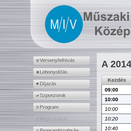
Versenyfelhívás
A 2014
Lebonyolítás
Kezdés
Díjazás
09:00
Szponzorok
10:00
Program
10:00
10:20
Regisztráció
10:40
Programbizottság