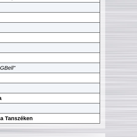
GBell”
a
ika Tanszéken