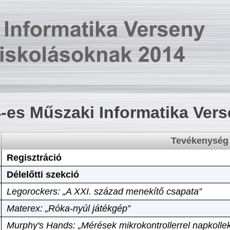
-es Műszaki Informatika Ver
Tevékenység
Regisztráció
Délelőtti szekció
Legorockers: „A XXI. század menekítő csapata”
Materex: „Róka-nyúl játékgép”
Murphy's Hands: „Mérések mikrokontrollerrel napkollek