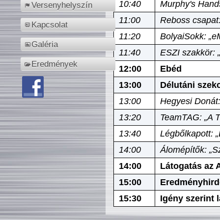
10:40
Murphy's Hands
Versenyhelyszín
11:00
Reboss csapat:
Kapcsolat
11:20
BolyaiSokk: „e
Galéria
11:40
ESZI szakkör: 
Eredmények
12:00
Ebéd
13:00
Délutáni szek
13:00
Hegyesi Donát:
13:20
TeamTAG: „A Tó
13:40
Légbőlkapott: 
14:00
Álomépítők: „Sz
14:00
Látogatás az A
15:00
Eredményhird
15:30
Igény szerint