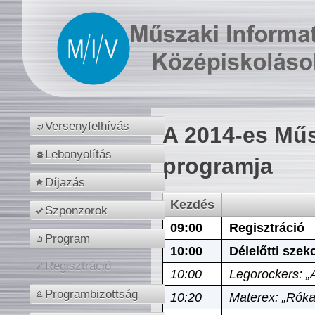
Versenyfelhívás
A 2014-es Műs
Lebonyolítás
programja
Díjazás
Kezdés
Szponzorok
09:00
Regisztráció
Program
10:00
Délelőtti szek
Regisztráció
10:00
Legorockers: „
Programbizottság
10:20
Materex: „Róka