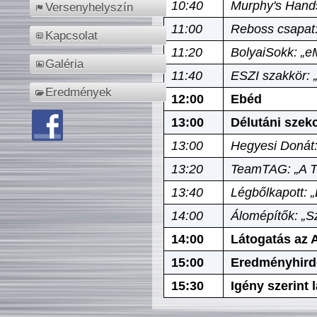
10:40
Murphy's Hands
Versenyhelyszín
11:00
Reboss csapat:
Kapcsolat
11:20
BolyaiSokk: „e
Galéria
11:40
ESZI szakkör: 
Eredmények
12:00
Ebéd
13:00
Délutáni szek
13:00
Hegyesi Donát:
13:20
TeamTAG: „A Tó
13:40
Légbőlkapott: 
14:00
Álomépítők: „Sz
14:00
Látogatás az A
15:00
Eredményhird
15:30
Igény szerint