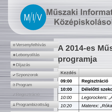
Versenyfelhívás
A 2014-es Műs
Lebonyolítás
programja
Díjazás
Kezdés
Szponzorok
09:00
Regisztráció
Program
10:00
Délelőtti szek
Regisztráció
10:00
Legorockers: „
Programbizottság
10:20
Materex: „Róka