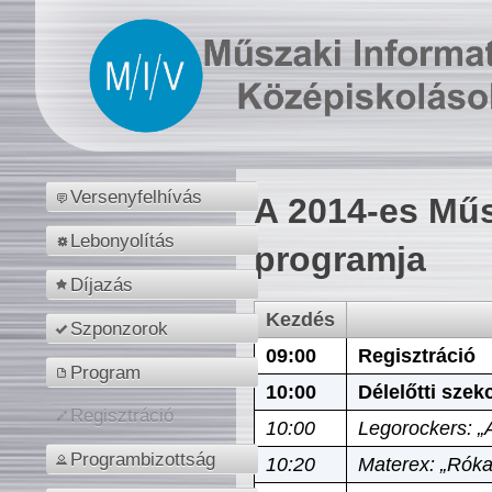
Versenyfelhívás
A 2014-es Műs
Lebonyolítás
programja
Díjazás
Kezdés
Szponzorok
09:00
Regisztráció
Program
10:00
Délelőtti szek
Regisztráció
10:00
Legorockers: „
Programbizottság
10:20
Materex: „Róka