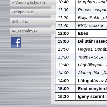
10:40
Murphy's Hands
Versenyhelyszín
11:00
Reboss csapat:
Kapcsolat
11:20
BolyaiSokk: „e
Galéria
11:40
ESZI szakkör: 
Eredmények
12:00
Ebéd
13:00
Délutáni szek
13:00
Hegyesi Donát:
13:20
TeamTAG: „A Tó
13:40
Légbőlkapott: 
14:00
Álomépítők: „Sz
14:00
Látogatás az A
15:00
Eredményhird
15:30
Igény szerint