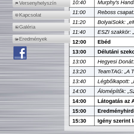
10:40
Murphy's Hands
Versenyhelyszín
11:00
Reboss csapat:
Kapcsolat
11:20
BolyaiSokk: „e
Galéria
11:40
ESZI szakkör: 
Eredmények
12:00
Ebéd
13:00
Délutáni szek
13:00
Hegyesi Donát:
13:20
TeamTAG: „A Tó
13:40
Légbőlkapott: 
14:00
Álomépítők: „Sz
14:00
Látogatás az A
15:00
Eredményhird
15:30
Igény szerint