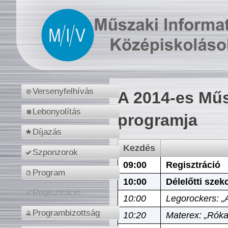
Versenyfelhívás
A 2014-es Műs
Lebonyolítás
programja
Díjazás
Kezdés
Szponzorok
09:00
Regisztráció
Program
10:00
Délelőtti szek
Regisztráció
10:00
Legorockers: „
Programbizottság
10:20
Materex: „Róka