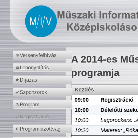
Versenyfelhívás
A 2014-es Műs
Lebonyolítás
programja
Díjazás
Kezdés
Szponzorok
09:00
Regisztráció
Program
10:00
Délelőtti szek
Regisztráció
10:00
Legorockers: „
Programbizottság
10:20
Materex: „Róka