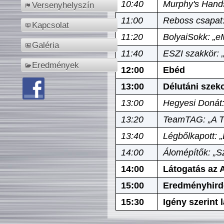
10:40
Murphy's Hands
Versenyhelyszín
11:00
Reboss csapat:
Kapcsolat
11:20
BolyaiSokk: „e
Galéria
11:40
ESZI szakkör: 
Eredmények
12:00
Ebéd
13:00
Délutáni szek
13:00
Hegyesi Donát:
13:20
TeamTAG: „A Tó
13:40
Légbőlkapott: 
14:00
Álomépítők: „Sz
14:00
Látogatás az A
15:00
Eredményhird
15:30
Igény szerint