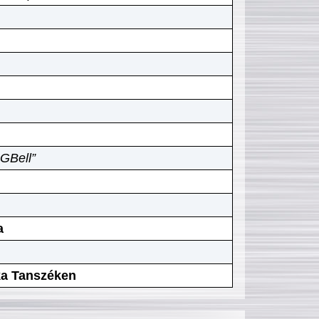
GBell”
a
ika Tanszéken