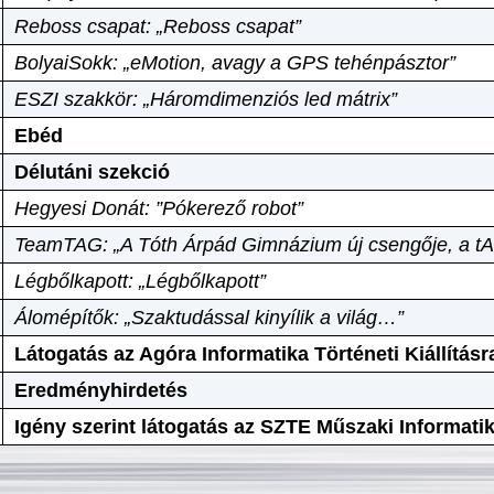
Reboss csapat: „Reboss csapat”
BolyaiSokk: „eMotion, avagy a GPS tehénpásztor”
ESZI szakkör: „Háromdimenziós led mátrix”
Ebéd
Délutáni szekció
Hegyesi Donát: ”Pókerező robot”
TeamTAG: „A Tóth Árpád Gimnázium új csengője, a tA
Légbőlkapott: „Légbőlkapott”
Álomépítők: „Szaktudással kinyílik a világ…”
Látogatás az Agóra Informatika Történeti Kiállításr
Eredményhirdetés
Igény szerint látogatás az SZTE Műszaki Informat