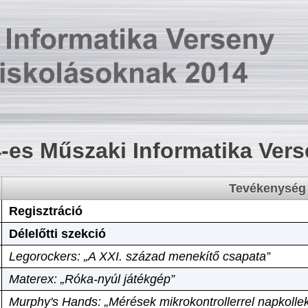
-es Műszaki Informatika Ver
Tevékenység
Regisztráció
Délelőtti szekció
Legorockers: „A XXI. század menekítő csapata”
Materex: „Róka-nyúl játékgép”
Murphy's Hands: „Mérések mikrokontrollerrel napkollek