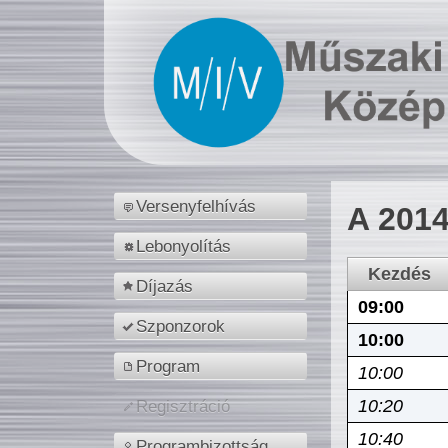
Versenyfelhívás
A 2014
Lebonyolítás
Kezdés
Díjazás
09:00
Szponzorok
10:00
Program
10:00
10:20
Regisztráció
10:40
Programbizottság