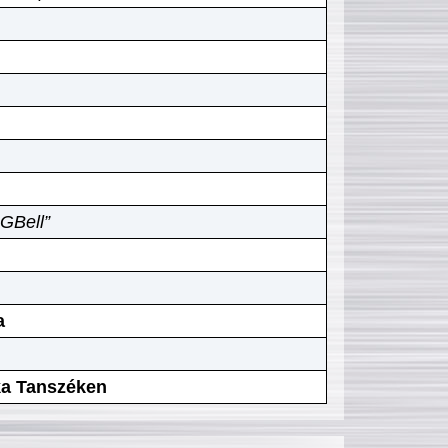
GBell”
a
ika Tanszéken