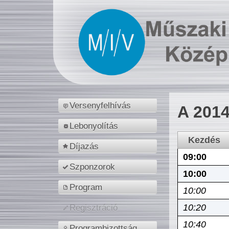
Versenyfelhívás
A 2014
Lebonyolítás
Kezdés
Díjazás
09:00
Szponzorok
10:00
Program
10:00
10:20
Regisztráció
10:40
Programbizottság