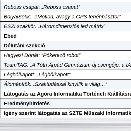
Reboss csapat: „Reboss csapat”
BolyaiSokk: „eMotion, avagy a GPS tehénpásztor”
ESZI szakkör: „Háromdimenziós led mátrix”
Ebéd
Délutáni szekció
Hegyesi Donát: ”Pókerező robot”
TeamTAG: „A Tóth Árpád Gimnázium új csengője, a tA
Légbőlkapott: „Légbőlkapott”
Álomépítők: „Szaktudással kinyílik a világ…”
Látogatás az Agóra Informatika Történeti Kiállításr
Eredményhirdetés
Igény szerint látogatás az SZTE Műszaki Informat