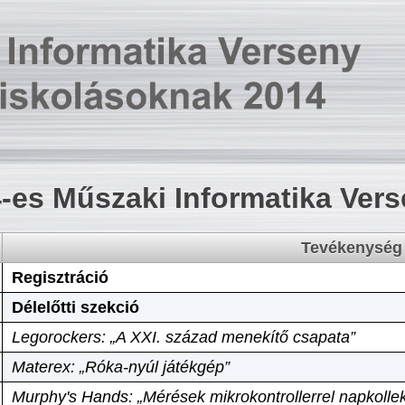
-es Műszaki Informatika Ver
Tevékenység
Regisztráció
Délelőtti szekció
Legorockers: „A XXI. század menekítő csapata”
Materex: „Róka-nyúl játékgép”
Murphy's Hands: „Mérések mikrokontrollerrel napkollek