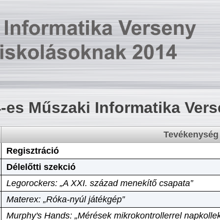
-es Műszaki Informatika Ver
Tevékenység
Regisztráció
Délelőtti szekció
Legorockers: „A XXI. század menekítő csapata”
Materex: „Róka-nyúl játékgép”
Murphy's Hands: „Mérések mikrokontrollerrel napkollek