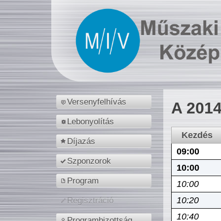
Versenyfelhívás
A 2014
Lebonyolítás
Kezdés
Díjazás
09:00
Szponzorok
10:00
Program
10:00
10:20
Regisztráció
10:40
Programbizottság