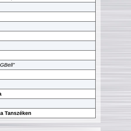
GBell”
a
ika Tanszéken