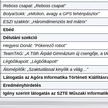
Reboss csapat: „Reboss csapat”
BolyaiSokk: „eMotion, avagy a GPS tehénpásztor”
ESZI szakkör: „Háromdimenziós led mátrix”
Ebéd
Délutáni szekció
Hegyesi Donát: ”Pókerező robot”
TeamTAG: „A Tóth Árpád Gimnázium új csengője, a tA
Légbőlkapott: „Légbőlkapott”
Álomépítők: „Szaktudással kinyílik a világ…”
Látogatás az Agóra Informatika Történeti Kiállításr
Eredményhirdetés
Igény szerint látogatás az SZTE Műszaki Informat