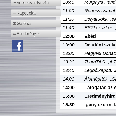
10:40
Murphy's Hands
Versenyhelyszín
11:00
Reboss csapat:
Kapcsolat
11:20
BolyaiSokk: „e
Galéria
11:40
ESZI szakkör: 
Eredmények
12:00
Ebéd
13:00
Délutáni szek
13:00
Hegyesi Donát:
13:20
TeamTAG: „A Tó
13:40
Légbőlkapott: 
14:00
Álomépítők: „Sz
14:00
Látogatás az A
15:00
Eredményhird
15:30
Igény szerint