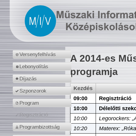
Versenyfelhívás
A 2014-es Műs
Lebonyolítás
programja
Díjazás
Kezdés
Szponzorok
09:00
Regisztráció
Program
10:00
Délelőtti szek
Regisztráció
10:00
Legorockers: „
Programbizottság
10:20
Materex: „Róka