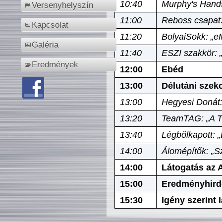
10:40
Murphy's Hands
Versenyhelyszín
11:00
Reboss csapat:
Kapcsolat
11:20
BolyaiSokk: „e
Galéria
11:40
ESZI szakkör: 
Eredmények
12:00
Ebéd
13:00
Délutáni szek
13:00
Hegyesi Donát:
13:20
TeamTAG: „A Tó
13:40
Légbőlkapott: 
14:00
Álomépítők: „Sz
14:00
Látogatás az A
15:00
Eredményhird
15:30
Igény szerint