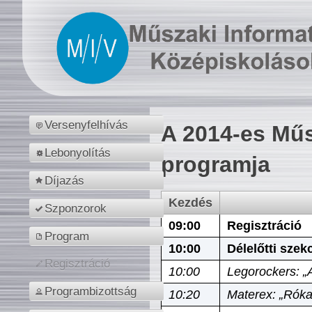
Versenyfelhívás
A 2014-es Műs
Lebonyolítás
programja
Díjazás
Kezdés
Szponzorok
09:00
Regisztráció
Program
10:00
Délelőtti szek
Regisztráció
10:00
Legorockers: „
Programbizottság
10:20
Materex: „Róka