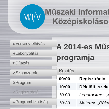
Versenyfelhívás
A 2014-es Műs
Lebonyolítás
programja
Díjazás
Kezdés
Szponzorok
09:00
Regisztráció
Program
10:00
Délelőtti szek
Regisztráció
10:00
Legorockers: „
Programbizottság
10:20
Materex: „Róka