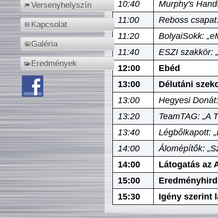
10:40
Murphy's Hands
Versenyhelyszín
11:00
Reboss csapat:
Kapcsolat
11:20
BolyaiSokk: „e
Galéria
11:40
ESZI szakkör: 
Eredmények
12:00
Ebéd
13:00
Délutáni szek
13:00
Hegyesi Donát:
13:20
TeamTAG: „A Tó
13:40
Légbőlkapott: 
14:00
Álomépítők: „Sz
14:00
Látogatás az A
15:00
Eredményhird
15:30
Igény szerint