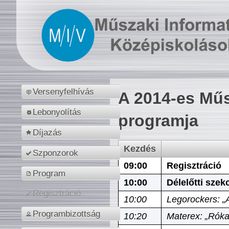
Versenyfelhívás
A 2014-es Műs
Lebonyolítás
programja
Díjazás
Kezdés
Szponzorok
09:00
Regisztráció
Program
10:00
Délelőtti szek
Regisztráció
10:00
Legorockers: „
Programbizottság
10:20
Materex: „Róka