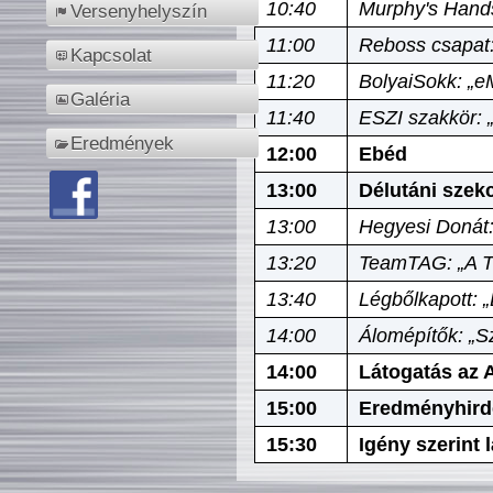
10:40
Murphy's Hands
Versenyhelyszín
11:00
Reboss csapat:
Kapcsolat
11:20
BolyaiSokk: „e
Galéria
11:40
ESZI szakkör: 
Eredmények
12:00
Ebéd
13:00
Délutáni szek
13:00
Hegyesi Donát:
13:20
TeamTAG: „A Tó
13:40
Légbőlkapott: 
14:00
Álomépítők: „Sz
14:00
Látogatás az A
15:00
Eredményhird
15:30
Igény szerint