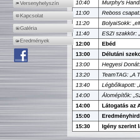
10:40
Murphy's Hands
Versenyhelyszín
11:00
Reboss csapat:
Kapcsolat
11:20
BolyaiSokk: „e
Galéria
11:40
ESZI szakkör: 
Eredmények
12:00
Ebéd
13:00
Délutáni szek
13:00
Hegyesi Donát:
13:20
TeamTAG: „A Tó
13:40
Légbőlkapott: 
14:00
Álomépítők: „Sz
14:00
Látogatás az A
15:00
Eredményhird
15:30
Igény szerint