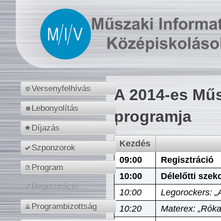
Versenyfelhívás
A 2014-es Műs
Lebonyolítás
programja
Díjazás
Kezdés
Szponzorok
09:00
Regisztráció
Program
10:00
Délelőtti szek
Regisztráció
10:00
Legorockers: „
Programbizottság
10:20
Materex: „Róka