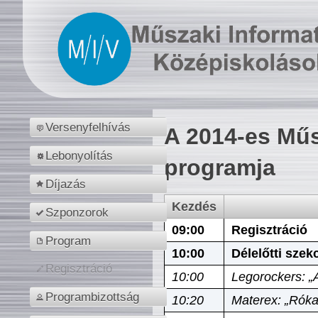
Versenyfelhívás
A 2014-es Műs
Lebonyolítás
programja
Díjazás
Kezdés
Szponzorok
09:00
Regisztráció
Program
10:00
Délelőtti szek
Regisztráció
10:00
Legorockers: „
Programbizottság
10:20
Materex: „Róka