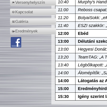
10:40
Murphy's Hands
Versenyhelyszín
11:00
Reboss csapat:
Kapcsolat
11:20
BolyaiSokk: „e
Galéria
11:40
ESZI szakkör: 
Eredmények
12:00
Ebéd
13:00
Délutáni szek
13:00
Hegyesi Donát:
13:20
TeamTAG: „A Tó
13:40
Légbőlkapott: 
14:00
Álomépítők: „Sz
14:00
Látogatás az A
15:00
Eredményhird
15:30
Igény szerint