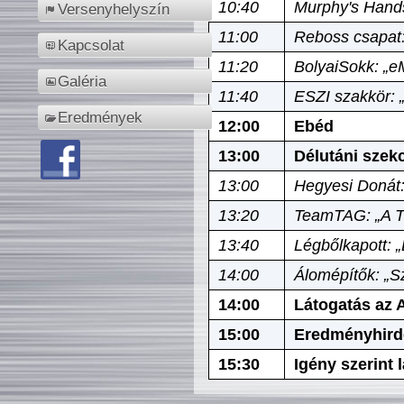
10:40
Murphy's Hands
Versenyhelyszín
11:00
Reboss csapat:
Kapcsolat
11:20
BolyaiSokk: „e
Galéria
11:40
ESZI szakkör: 
Eredmények
12:00
Ebéd
13:00
Délutáni szek
13:00
Hegyesi Donát:
13:20
TeamTAG: „A Tó
13:40
Légbőlkapott: 
14:00
Álomépítők: „Sz
14:00
Látogatás az A
15:00
Eredményhird
15:30
Igény szerint