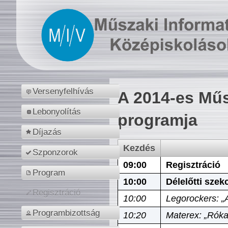
Versenyfelhívás
A 2014-es Műs
Lebonyolítás
programja
Díjazás
Kezdés
Szponzorok
09:00
Regisztráció
Program
10:00
Délelőtti szek
Regisztráció
10:00
Legorockers: „
Programbizottság
10:20
Materex: „Róka