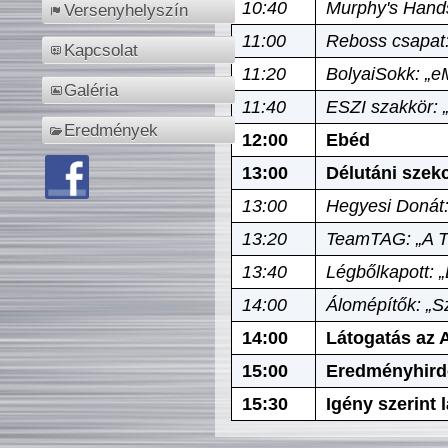
10:40
Murphy's Hands
Versenyhelyszín
11:00
Reboss csapat:
Kapcsolat
11:20
BolyaiSokk: „e
Galéria
11:40
ESZI szakkör: 
Eredmények
12:00
Ebéd
13:00
Délutáni szek
13:00
Hegyesi Donát:
13:20
TeamTAG: „A Tó
13:40
Légbőlkapott: 
14:00
Álomépítők: „Sz
14:00
Látogatás az A
15:00
Eredményhird
15:30
Igény szerint