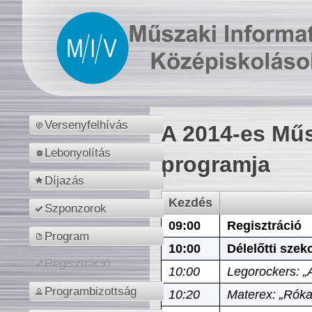
Versenyfelhívás
A 2014-es Műs
Lebonyolítás
programja
Díjazás
Kezdés
Szponzorok
09:00
Regisztráció
Program
10:00
Délelőtti szek
Regisztráció
10:00
Legorockers: „
Programbizottság
10:20
Materex: „Róka