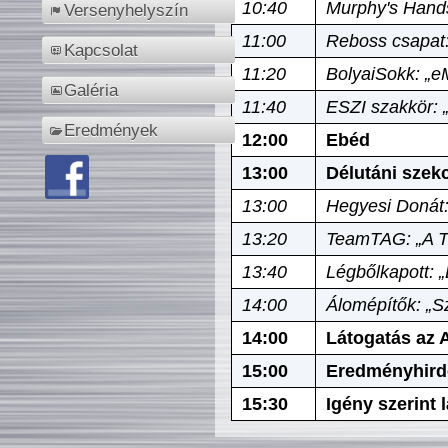
10:40
Murphy's Hands
Versenyhelyszín
11:00
Reboss csapat:
Kapcsolat
11:20
BolyaiSokk: „e
Galéria
11:40
ESZI szakkör: 
Eredmények
12:00
Ebéd
13:00
Délutáni szek
13:00
Hegyesi Donát:
13:20
TeamTAG: „A Tó
13:40
Légbőlkapott: 
14:00
Álomépítők: „Sz
14:00
Látogatás az A
15:00
Eredményhird
15:30
Igény szerint