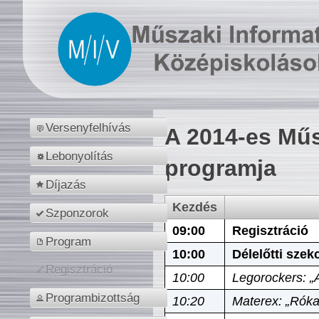
Versenyfelhívás
A 2014-es Műs
Lebonyolítás
programja
Díjazás
Kezdés
Szponzorok
09:00
Regisztráció
Program
10:00
Délelőtti szek
Regisztráció
10:00
Legorockers: „
Programbizottság
10:20
Materex: „Róka