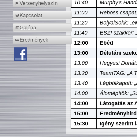
10:40
Murphy's Hands
Versenyhelyszín
11:00
Reboss csapat:
Kapcsolat
11:20
BolyaiSokk: „e
Galéria
11:40
ESZI szakkör: 
Eredmények
12:00
Ebéd
13:00
Délutáni szek
13:00
Hegyesi Donát:
13:20
TeamTAG: „A Tó
13:40
Légbőlkapott: 
14:00
Álomépítők: „Sz
14:00
Látogatás az A
15:00
Eredményhird
15:30
Igény szerint