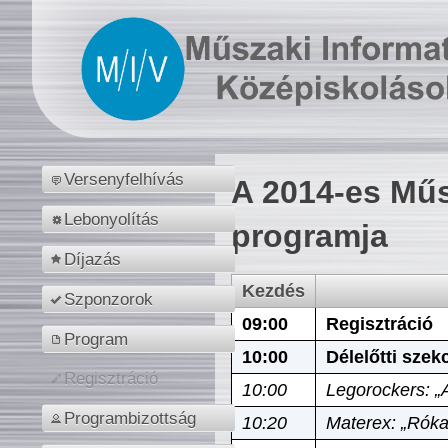
Versenyfelhívás
A 2014-es Műs
Lebonyolítás
programja
Díjazás
Kezdés
Szponzorok
09:00
Regisztráció
Program
10:00
Délelőtti szek
Regisztráció
10:00
Legorockers: „
Programbizottság
10:20
Materex: „Róka